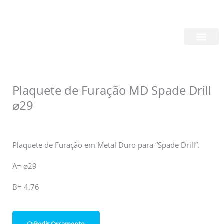
Skip
Login/Register
|
PT
EN
to
content
Quem Somos
Plaquete de Furação MD Spade Drill
⌀29
Plaquete de Furação em Metal Duro para “Spade Drill”.
A= ⌀29
B= 4.76