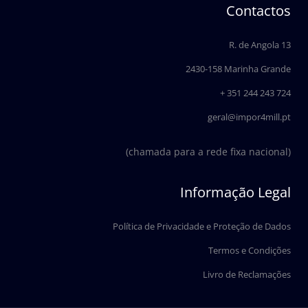
e
k
Contactos
b
e
o
d
o
i
R. de Angola 13
k
n
2430-158 Marinha Grande
+ 351 244 243 724
geral@impor4mill.pt
(chamada para a rede fixa nacional)
Informação Legal
Política de Privacidade e Proteção de Dados
Termos e Condições
Livro de Reclamações