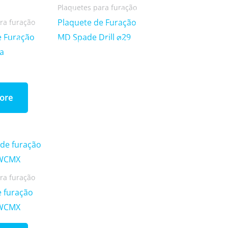
Plaquetes para furação
Login/Register
|
PT
EN
Plaquete de Furação
ra furação
e Furação
MD Spade Drill ⌀29
Produtos
Notícias
Contactos
ta
ore
ra furação
e furação
 WCMX