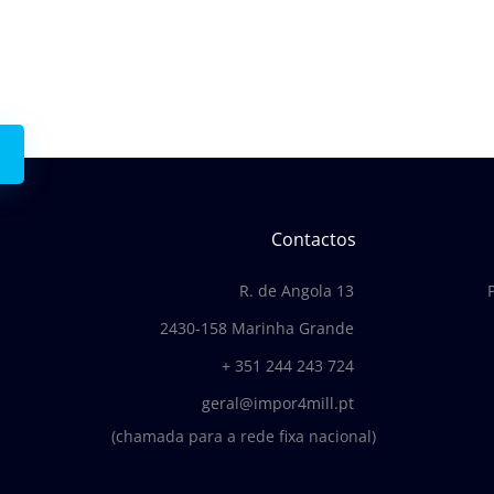
 connosco.
Contactos
R. de Angola 13
2430-158 Marinha Grande
+ 351 244 243 724
geral@impor4mill.pt
(chamada para a rede fixa nacional)