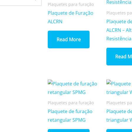
Plaquetes para furação
Plaquete de Furação
Plaquetes pa
ALCRN
Plaquete d
Home
Quem Somos
ALCRN – Al
Resistência
Read More
Read M
Plaquetes para furação
Plaquetes pa
Plaquete de furação
Plaquete d
retangular SPMG
triangular