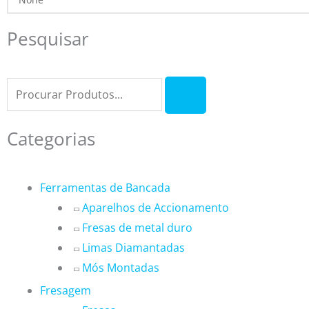
Skip
to
Pesquisar
content
Formulário
de
pesquisa
Categorias
Ferramentas de Bancada
Aparelhos de Accionamento
Fresas de metal duro
Limas Diamantadas
Mós Montadas
Fresagem