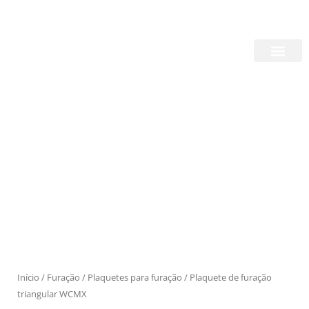
Skip
Login/Register
|
PT
EN
to
content
Quem Somos
Produtos
Início
/
Furação
/
Plaquetes para furação
/ Plaquete de furação
triangular WCMX