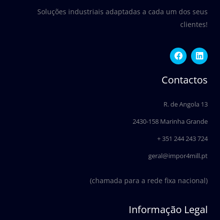
Soluções industriais adaptadas a cada um dos seus
clientes!
F
L
a
i
c
n
e
k
Contactos
b
e
o
d
o
i
R. de Angola 13
k
n
2430-158 Marinha Grande
+ 351 244 243 724
geral@impor4mill.pt
(chamada para a rede fixa nacional)
Informação Legal