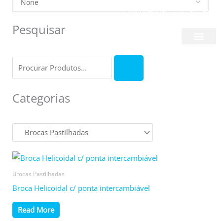
Skip
Login/Register
|
PT
EN
to
Pesquisar
content
Quem Somos
Formulário
de
pesquisa
Categorias
Brocas Pastilhadas
Broca Helicoidal c/ ponta intercambiável
Read More