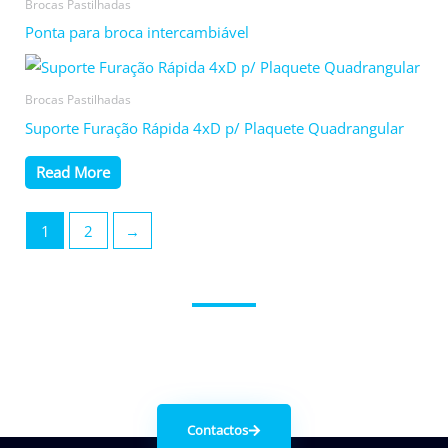
Brocas Pastilhadas
Ponta para broca intercambiável
Brocas Pastilhadas
Suporte Furação Rápida 4xD p/ Plaquete Quadrangular
Read More
1
2
→
Entre em contacto connosco.
Contactos