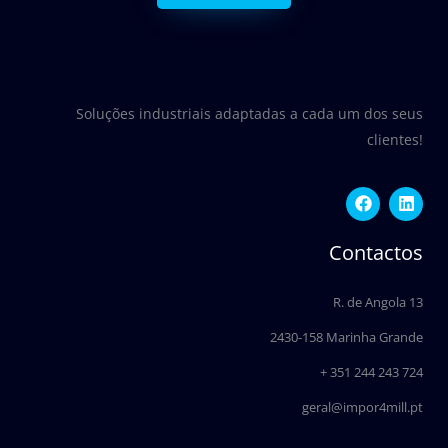
Soluções industriais adaptadas a cada um dos seus
clientes!
F
L
a
i
c
n
e
k
Contactos
b
e
o
d
o
i
R. de Angola 13
k
n
2430-158 Marinha Grande
+ 351 244 243 724
geral@impor4mill.pt