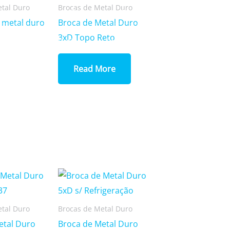
etal Duro
Brocas de Metal Duro
Login/Register
|
PT
EN
 metal duro
Broca de Metal Duro
3xD Topo Reto
Produtos
Notícias
Contactos
Read More
etal Duro
Brocas de Metal Duro
etal Duro
Broca de Metal Duro