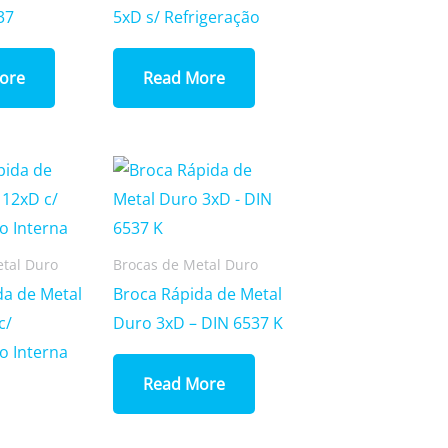
37
5xD s/ Refrigeração
ore
Read More
etal Duro
Brocas de Metal Duro
da de Metal
Broca Rápida de Metal
c/
Duro 3xD – DIN 6537 K
o Interna
Read More