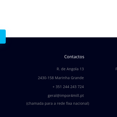
 connosco.
Contactos
R. de Angola 13
2430-158 Marinha Grande
+ 351 244 243 724
geral@impor4mill.pt
(chamada para a rede fixa nacional)