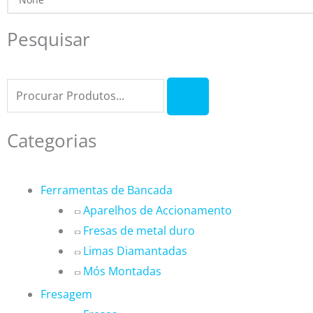
Skip
to
Pesquisar
content
Formulário
de
pesquisa
Categorias
Ferramentas de Bancada
Aparelhos de Accionamento
Fresas de metal duro
Limas Diamantadas
Mós Montadas
Fresagem