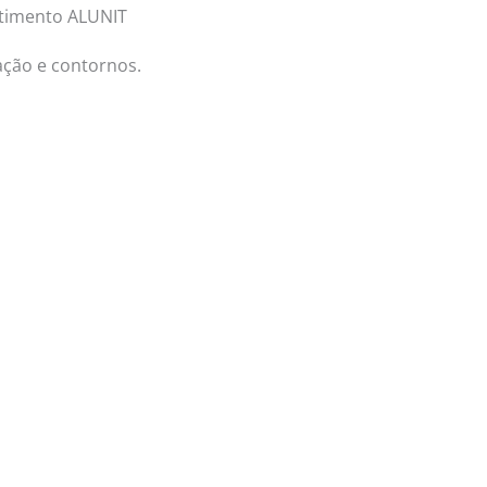
stimento ALUNIT
Login/Register
|
PT
EN
ção e contornos.
Produtos
Notícias
Contactos