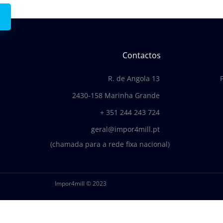
Contactos
R. de Angola 13
2430-158 Marinha Grande
+ 351 244 243 724
geral@impor4mill.pt
(chamada para a rede fixa nacional)
Impor4mill © 2023