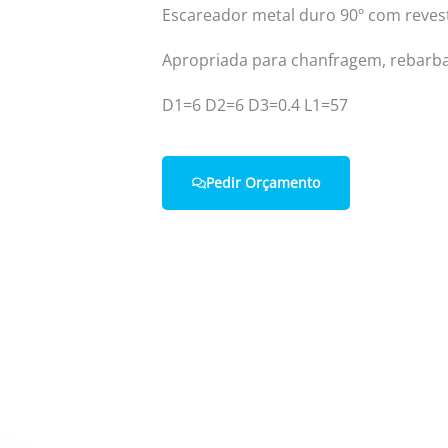
Escareador metal duro 90º com reve
Apropriada para chanfragem, rebarba
Home
Quem Somos
D1=6 D2=6 D3=0.4 L1=57
Pedir Orçamento
 connosco.