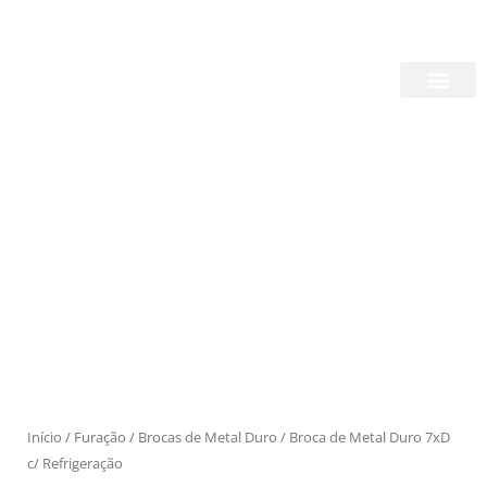
Skip
Login/Register
|
PT
EN
to
content
Quem Somos
Produtos
Início
/
Furação
/
Brocas de Metal Duro
/ Broca de Metal Duro 7xD
c/ Refrigeração