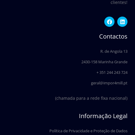
clientes!
F
L
a
i
c
n
e
k
Contactos
b
e
o
d
o
i
R. de Angola 13
k
n
2430-158 Marinha Grande
+ 351 244 243 724
geral@impor4mill.pt
(chamada para a rede fixa nacional)
Informação Legal
Política de Privacidade e Proteção de Dados