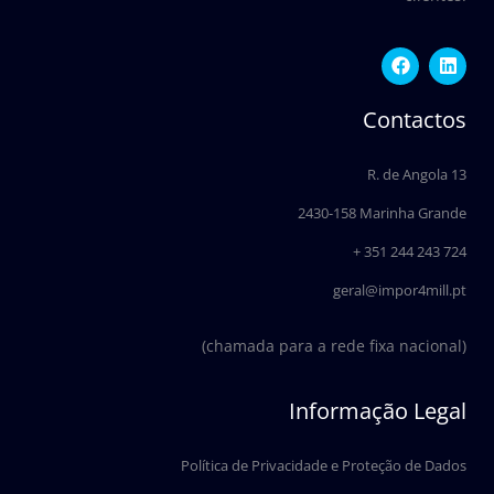
F
L
a
i
c
n
e
k
Contactos
b
e
o
d
o
i
R. de Angola 13
k
n
2430-158 Marinha Grande
+ 351 244 243 724
geral@impor4mill.pt
(chamada para a rede fixa nacional)
Informação Legal
Política de Privacidade e Proteção de Dados