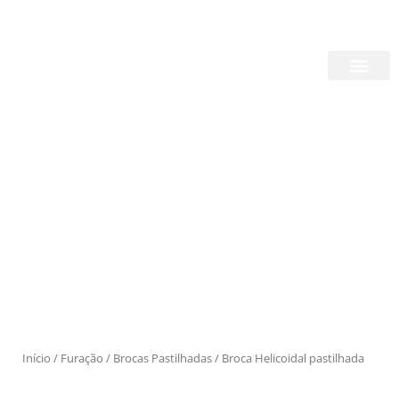
Skip
Login/Register
|
PT
EN
to
content
Quem Somos
Produtos
Início
/
Furação
/
Brocas Pastilhadas
/ Broca Helicoidal pastilhada