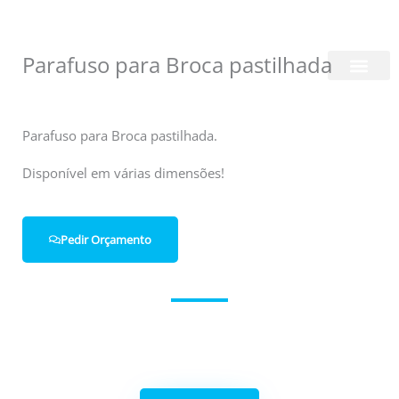
Skip
Login/Register
|
PT
EN
to
content
Parafuso para Broca pastilhada
Quem Somos
Parafuso para Broca pastilhada.
Disponível em várias dimensões!
Pedir Orçamento
Entre em contacto connosco.