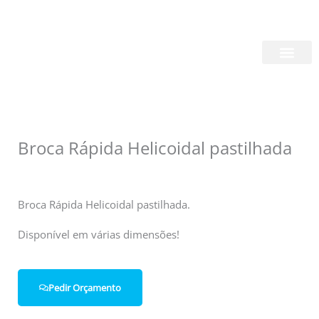
Skip
Login/Register
|
PT
EN
to
content
Quem Somos
Broca Rápida Helicoidal pastilhada
Broca Rápida Helicoidal pastilhada.
Disponível em várias dimensões!
Pedir Orçamento