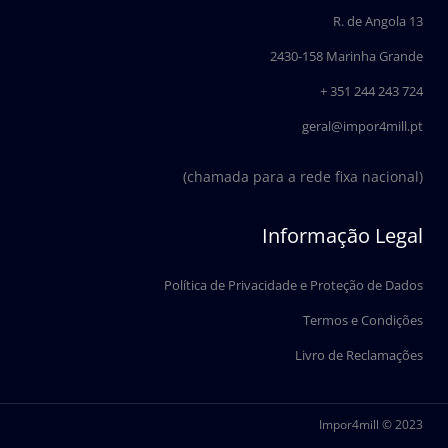
o
i
R. de Angola 13
k
n
2430-158 Marinha Grande
+ 351 244 243 724
geral@impor4mill.pt
(chamada para a rede fixa nacional)
Informação Legal
Política de Privacidade e Proteção de Dados
Termos e Condições
Livro de Reclamações
Impor4mill © 2023