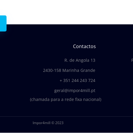
Contactos
R. de Angola 13
2430-158 Marinha Grande
+ 351 244 243 724
geral@impor4mill.pt
(chamada para a rede fixa nacional)
Impor4mill © 2023