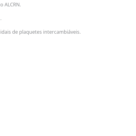
to ALCRN.
Login/Register
|
PT
EN
.
Produtos
Notícias
Contactos
dais de plaquetes intercambiáveis.