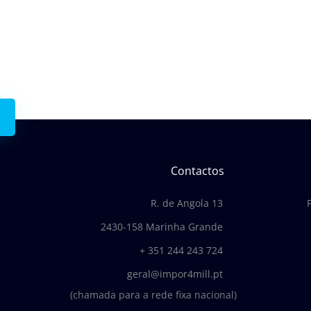
 connosco.
Contactos
R. de Angola 13
2430-158 Marinha Grande
+ 351 244 243 724
geral@impor4mill.pt
(chamada para a rede fixa nacional)