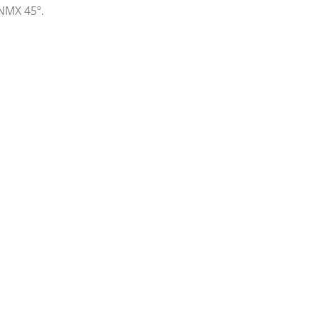
NMX 45º.
Login/Register
|
PT
EN
Produtos
Notícias
Contactos