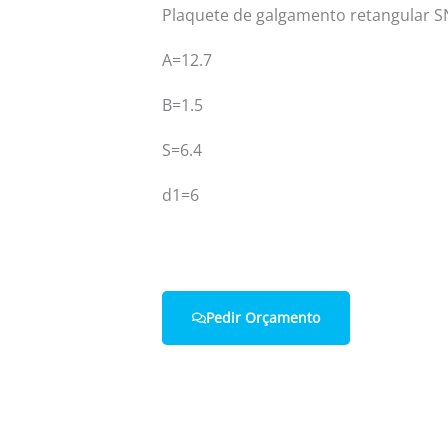
Plaquete de galgamento retangular S
A=12.7
Home
Quem Somos
B=1.5
S=6.4
d1=6
Pedir Orçamento