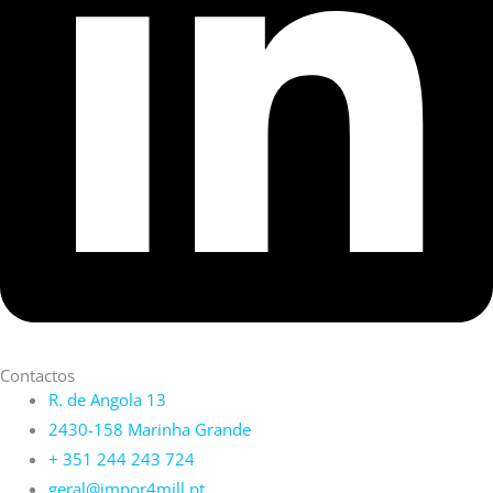
Contactos
R. de Angola 13
2430-158 Marinha Grande
+ 351 244 243 724
geral@impor4mill.pt