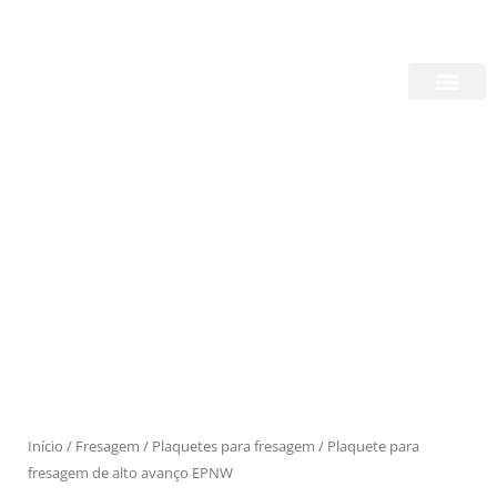
Skip
Login/Register
|
PT
EN
to
content
Quem Somos
Produtos
Início
/
Fresagem
/
Plaquetes para fresagem
/ Plaquete para
fresagem de alto avanço EPNW