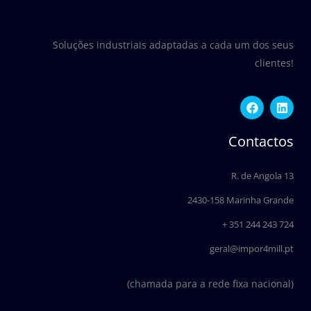
Soluções industriais adaptadas a cada um dos seus
clientes!
F
L
a
i
c
n
e
k
Contactos
b
e
o
d
o
i
R. de Angola 13
k
n
2430-158 Marinha Grande
+ 351 244 243 724
geral@impor4mill.pt
(chamada para a rede fixa nacional)