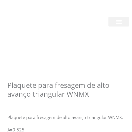
Skip
Login/Register
|
PT
EN
to
content
Quem Somos
Plaquete para fresagem de alto
avanço triangular WNMX
Plaquete para fresagem de alto avanço triangular WNMX.
A=9.525