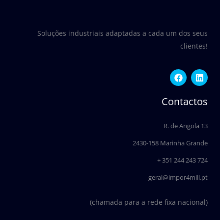
Soluções industriais adaptadas a cada um dos seus
clientes!
F
L
a
i
c
n
e
k
Contactos
b
e
o
d
o
i
R. de Angola 13
k
n
2430-158 Marinha Grande
+ 351 244 243 724
geral@impor4mill.pt
(chamada para a rede fixa nacional)