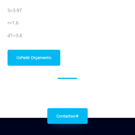
S=3.97
r=1.6
d1=3.6
Pedir Orçamento
Entre em contacto connosco.
Contactos