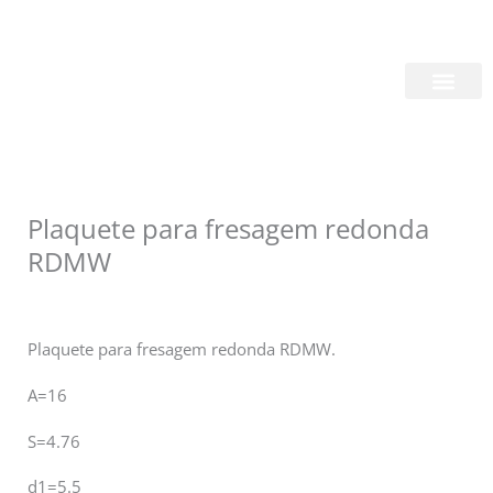
Skip
Login/Register
|
PT
EN
to
content
Quem Somos
Plaquete para fresagem redonda
RDMW
Plaquete para fresagem redonda RDMW.
A=16
S=4.76
d1=5.5