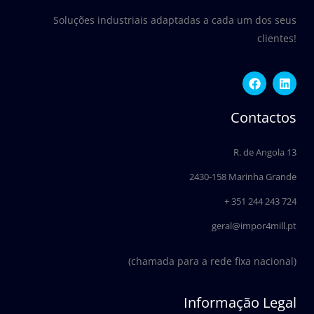
Soluções industriais adaptadas a cada um dos seus
clientes!
F
L
a
i
c
n
e
k
Contactos
b
e
o
d
o
i
R. de Angola 13
k
n
2430-158 Marinha Grande
+ 351 244 243 724
geral@impor4mill.pt
(chamada para a rede fixa nacional)
Informação Legal