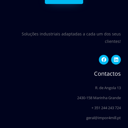
Soluções industriais adaptadas a cada um dos seus
clientes!
F
L
a
i
c
n
e
k
Contactos
b
e
o
d
o
i
R. de Angola 13
k
n
2430-158 Marinha Grande
+ 351 244 243 724
geral@impor4mill.pt