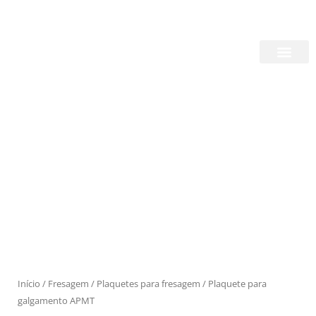
Skip
Login/Register
|
PT
EN
to
content
Quem Somos
Produtos
Início
/
Fresagem
/
Plaquetes para fresagem
/ Plaquete para
galgamento APMT