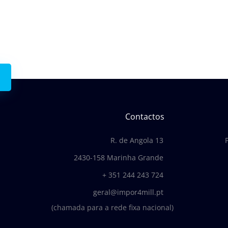
 connosco.
Contactos
R. de Angola 13
2430-158 Marinha Grande
+ 351 244 243 724
geral@impor4mill.pt
(chamada para a rede fixa nacional)