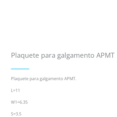
Plaquete para galgamento APMT
Plaquete para galgamento APMT.
L=11
W1=6.35
S=3.5