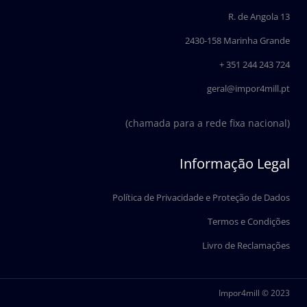
o
d
o
i
R. de Angola 13
k
n
2430-158 Marinha Grande
+ 351 244 243 724
geral@impor4mill.pt
(chamada para a rede fixa nacional)
Informação Legal
Política de Privacidade e Proteção de Dados
Termos e Condições
Livro de Reclamações
Impor4mill © 2023