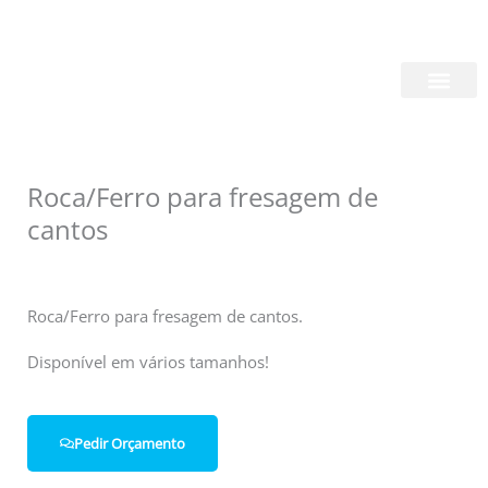
Skip
Login/Register
|
PT
EN
to
content
Quem Somos
Roca/Ferro para fresagem de
cantos
Roca/Ferro para fresagem de cantos.
Disponível em vários tamanhos!
Pedir Orçamento