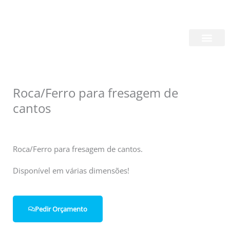
Skip
Login/Register
|
PT
EN
to
content
Quem Somos
Roca/Ferro para fresagem de
cantos
Roca/Ferro para fresagem de cantos.
Disponível em várias dimensões!
Pedir Orçamento