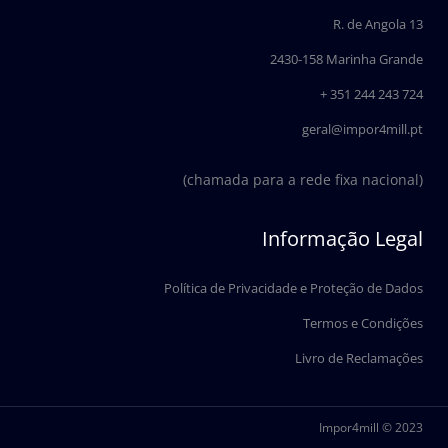
o
d
o
i
R. de Angola 13
k
n
2430-158 Marinha Grande
+ 351 244 243 724
geral@impor4mill.pt
(chamada para a rede fixa nacional)
Informação Legal
Política de Privacidade e Proteção de Dados
Termos e Condições
Livro de Reclamações
Impor4mill © 2023