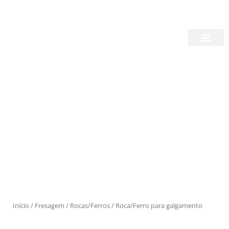
Skip
Login/Register
|
PT
EN
to
content
Quem Somos
Produtos
Início
/
Fresagem
/
Rocas/Ferros
/ Roca/Ferro para galgamento