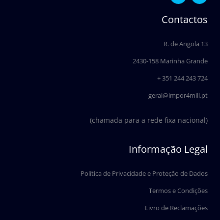
c
n
e
k
Contactos
b
e
o
d
o
i
R. de Angola 13
k
n
2430-158 Marinha Grande
+ 351 244 243 724
geral@impor4mill.pt
(chamada para a rede fixa nacional)
Informação Legal
Política de Privacidade e Proteção de Dados
Termos e Condições
Livro de Reclamações