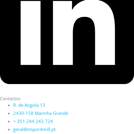
Contactos
R. de Angola 13
2430-158 Marinha Grande
+ 351 244 243 724
geral@impor4mill.pt