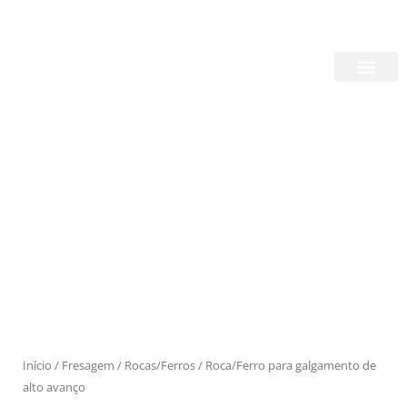
Skip
Login/Register
|
PT
EN
to
content
Quem Somos
Produtos
Início
/
Fresagem
/
Rocas/Ferros
/ Roca/Ferro para galgamento de
alto avanço