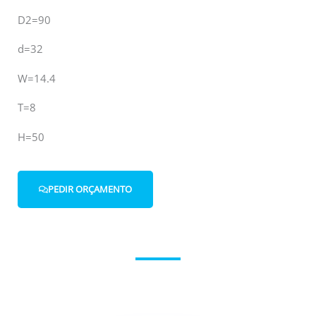
D2=90
d=32
W=14.4
T=8
H=50
PEDIR ORÇAMENTO
Entre em contacto connosco.