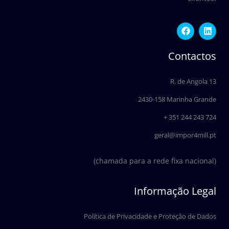
F
L
a
i
c
n
e
k
Contactos
b
e
o
d
o
i
R. de Angola 13
k
n
2430-158 Marinha Grande
+ 351 244 243 724
geral@impor4mill.pt
(chamada para a rede fixa nacional)
Informação Legal
Política de Privacidade e Proteção de Dados