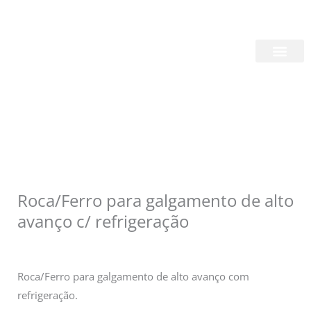
Skip
Login/Register
|
PT
EN
to
content
Quem Somos
Roca/Ferro para galgamento de alto
avanço c/ refrigeração
Roca/Ferro para galgamento de alto avanço com
refrigeração.