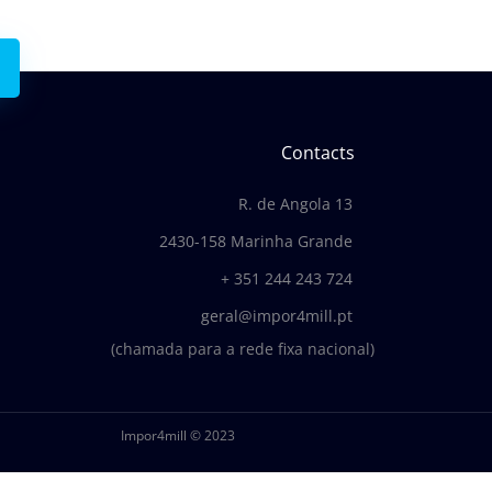
Contacts
R. de Angola 13
2430-158 Marinha Grande
+ 351 244 243 724
geral@impor4mill.pt
(chamada para a rede fixa nacional)
Impor4mill © 2023