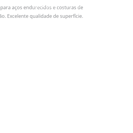
para aços endurecidos e costuras de
Login/Register
|
PT
EN
ão. Excelente qualidade de superfície.
Products
News
Contacts