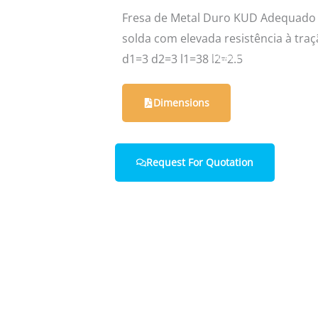
Fresa de Metal Duro KUD Adequado 
solda com elevada resistência à traç
Home
About Us
d1=3 d2=3 l1=38 l2=2.5
Dimensions
Request For Quotation
with us