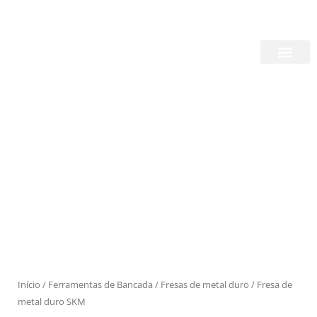
Skip
Login/Register
|
PT
EN
to
content
Quem Somos
Produtos
Início
/
Ferramentas de Bancada
/
Fresas de metal duro
/ Fresa de
metal duro SKM