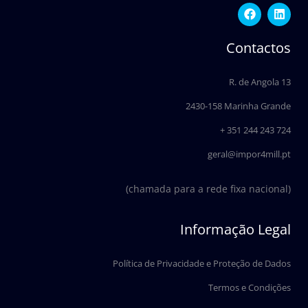
F
L
a
i
c
n
e
k
Contactos
b
e
o
d
o
i
R. de Angola 13
k
n
2430-158 Marinha Grande
+ 351 244 243 724
geral@impor4mill.pt
(chamada para a rede fixa nacional)
Informação Legal
Política de Privacidade e Proteção de Dados
Termos e Condições