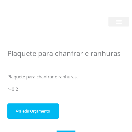
Skip
Login/Register
|
PT
EN
to
content
Quem Somos
Plaquete para chanfrar e ranhuras
Plaquete para chanfrar e ranhuras.
r=0.2
Pedir Orçamento