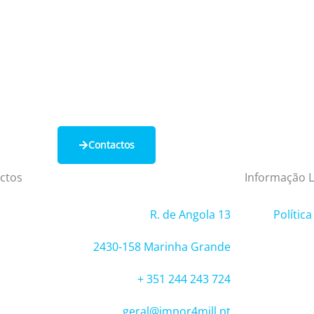
Contactos
ctos
Informação L
R. de Angola 13
Polític
2430-158 Marinha Grande
+ 351 244 243 724
geral@impor4mill.pt