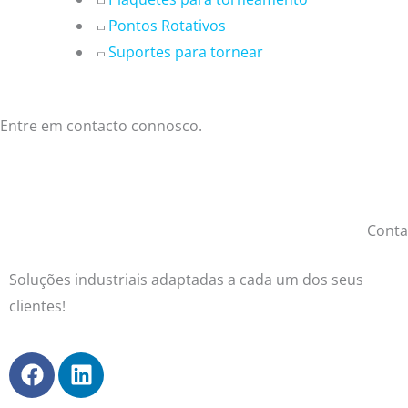
Pontos Rotativos
Suportes para tornear
Entre em contacto connosco.
Conta
Soluções industriais adaptadas a cada um dos seus
clientes!
F
L
a
i
c
n