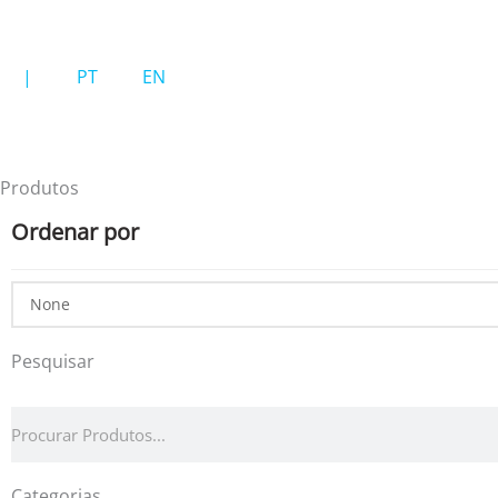
Skip
to
|
PT
EN
content
Produtos
Ordenar por
Pesquisar
Formulário
de
pesquisa
Categorias