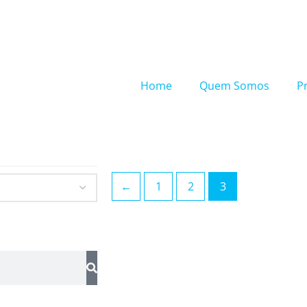
Home
Quem Somos
P
←
1
2
3